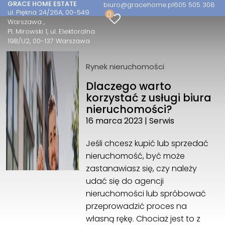
GRACE HOME ESTATE
biuro@gracehome.pl
605 505 308
ul. Piękna 24/26A, 00-549
0
GRACE HOME ESTATE Sp. z o.o.
Warszawa
Pl. Mirowski 1, ul. Elektoralna
ul. Piękna 24/26A, 00-549 Warszawa
19B/U2, 00-137 Warszawa
Pl. Mirowski 1, ul. Elektoralna 19B/U2, 00-137
Warszawa
Rynek nieruchomości
605 505 308
biuro@gracehome.pl
Dlaczego warto
korzystać z usługi biura
nieruchomości?
16 marca 2023
|
Serwis
Jeśli chcesz kupić lub sprzedać
nieruchomość, być może
zastanawiasz się, czy należy
udać się do agencji
nieruchomości lub spróbować
przeprowadzić proces na
własną rękę. Chociaż jest to z