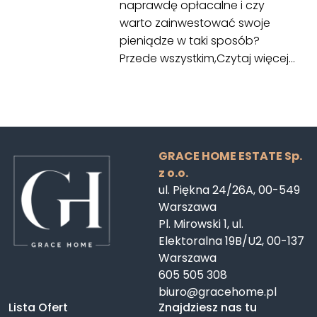
naprawdę opłacalne i czy
warto zainwestować swoje
pieniądze w taki sposób?
Przede wszystkim,
Czytaj więcej…
GRACE HOME ESTATE Sp.
z o.o.
ul. Piękna 24/26A, 00-549
Warszawa
Pl. Mirowski 1, ul.
Elektoralna 19B/U2, 00-137
Warszawa
605 505 308
biuro@gracehome.pl
Lista Ofert
Znajdziesz nas tu