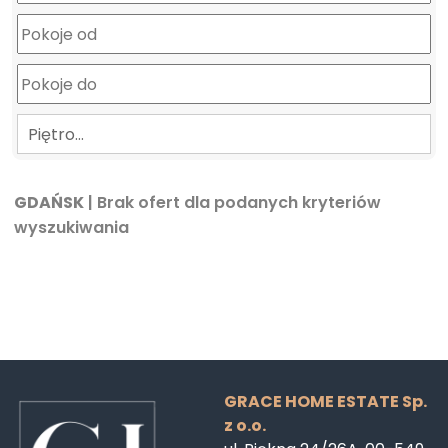
Piętro…
GDAŃSK
| Brak ofert dla podanych kryteriów
wyszukiwania
GRACE HOME ESTATE Sp.
z o.o.