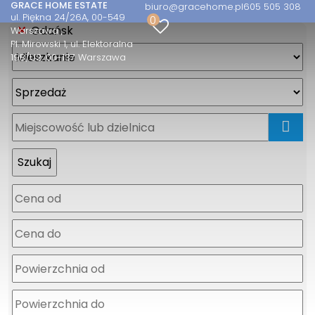
GRACE HOME ESTATE
biuro@gracehome.pl
605 505 308
ul. Piękna 24/26A, 00-549
0
Gdańsk
Warszawa
Pl. Mirowski 1, ul. Elektoralna
19B/U2, 00-137 Warszawa
mapa