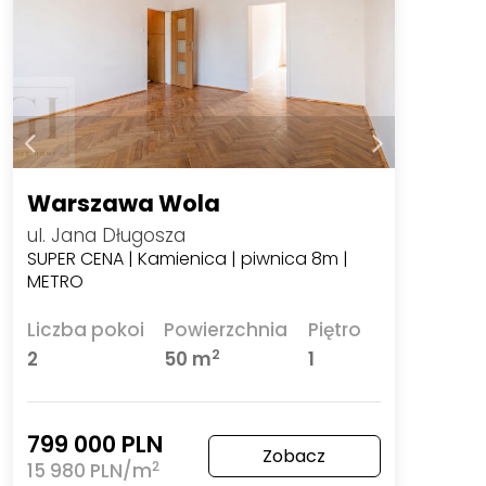
Warszawa Wola
ul. Jana Długosza
SUPER CENA | Kamienica | piwnica 8m |
METRO
Liczba pokoi
Powierzchnia
Piętro
2
2
50 m
1
799 000 PLN
Zobacz
2
15 980 PLN/m