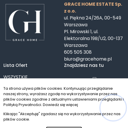
GRACE HOME ESTATE Sp.
z o.o.
ul. Piękna 24/26A, 00-549
Warszawa
Pl. Mirowski 1, ul.
Elektoralna 19B/U2, 00-137
Warszawa
605 505 308
biuro@gracehome.pl
Lista Ofert
Znajdziesz nas tu
WSZYSTKIE
NIERUCHOMOŚCI
Ta strona używa plików cookies. Kontynuując przeglądanie
Mieszkania
naszej strony, wyrażasz zgodę na wykorzystywanie przez nas
Domy
plików cookies zgodnie z aktualnymi ustawieniami przeglądarki i
Działki
Polityką Prywatności.
Dowiedz się więcej
Lokale
Klikając "Akceptuję" zgadasz się na wykorzystywanie przez nas
Oferty specjalne
plików cookie.