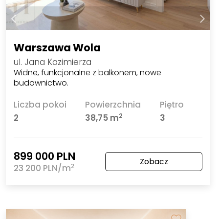
Warszawa Wola
ul. Jana Kazimierza
Widne, funkcjonalne z balkonem, nowe
budownictwo.
Liczba pokoi
Powierzchnia
Piętro
2
2
38,75 m
3
899 000 PLN
Zobacz
2
23 200 PLN/m