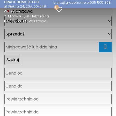
GRACE HOME ESTATE
biuro@gracehome.pl
605 505 308
ul. Piękna 24/26A, 00-549
0
Warszawa
Warszawa
Pl. Mirowski 1, ul. Elektoralna
19B/U2, 00-137 Warszawa
mapa