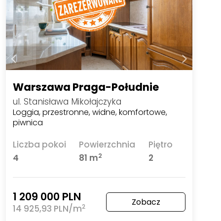
Warszawa Praga-Południe
ul. Stanisława Mikołajczyka
Loggia, przestronne, widne, komfortowe,
piwnica
Liczba pokoi
Powierzchnia
Piętro
2
4
81 m
2
1 209 000 PLN
Zobacz
2
14 925,93 PLN/m