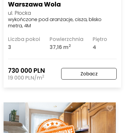
Warszawa Wola
ul. Płocka
wykończone pod aranżacje, cisza, blisko
metra, 4M
Liczba pokoi
Powierzchnia
Piętro
2
3
37,16 m
4
730 000 PLN
Zobacz
2
19 000 PLN/m