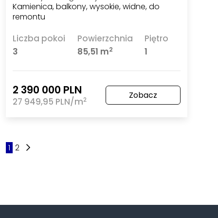
Kamienica, balkony, wysokie, widne, do
remontu
Liczba pokoi
Powierzchnia
Piętro
2
3
85,51 m
1
2 390 000 PLN
Zobacz
2
27 949,95 PLN/m
1
2