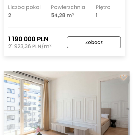
Liczba pokoi
Powierzchnia
Piętro
2
2
54,28 m
1
1 190 000 PLN
Zobacz
2
21 923,36 PLN/m