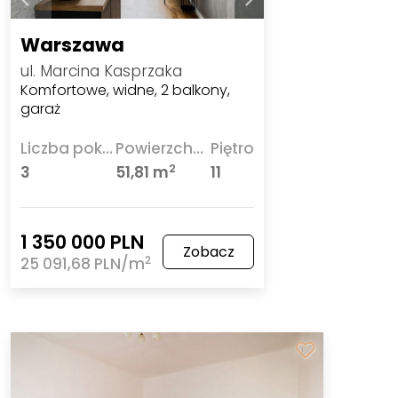
Warszawa
ul. Marcina Kasprzaka
Komfortowe, widne, 2 balkony,
garaż
Liczba pokoi
Powierzchnia
Piętro
2
3
51,81 m
11
1 350 000 PLN
Zobacz
2
25 091,68 PLN/m