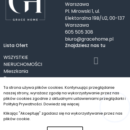
Warszawa
Pl. Mirowski 1, ul.
Elektoralna 19B/U2, 00-137
Warszawa
605 505 308
biuro@gracehome.pl
Lista Ofert
Znajdziesz nas tu
WSZYSTKIE
NIERUCHOMOŚCI
Mieszkania
Domy
Działki
Ta strona używa plików cookies. Kontynuując przeglądanie
Lokale
naszej strony, wyrażasz zgodę na wykorzystywanie przez nas
Oferty specjalne
plików cookies zgodnie z aktualnymi ustawieniami przeglądarki i
Polityką Prywatności.
Dowiedz się więcej
Hej! Chętnie Ci pomogę
© 2026 Wszystkie prawa zastrzeżone | Program dla biur
Klikając "Akceptuję" zgadasz się na wykorzystywanie przez nas
nieruchomości - asaricrm.com
plików cookie.