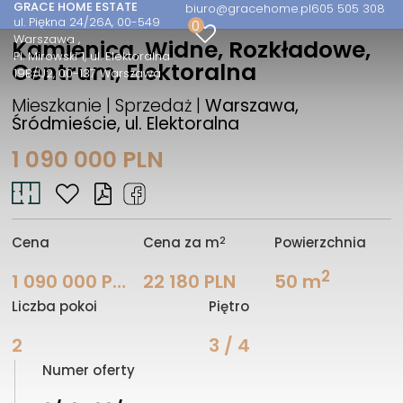
GRACE HOME ESTATE
biuro@gracehome.pl
605 505 308
ul. Piękna 24/26A, 00-549
0
Warszawa
Kamienica, Widne, Rozkładowe,
Pl. Mirowski 1, ul. Elektoralna
Centrum, Elektoralna
19B/U2, 00-137 Warszawa
Mieszkanie | Sprzedaż |
Warszawa,
Śródmieście, ul. Elektoralna
1 090 000 PLN
2
Cena
Cena za m
Powierzchnia
2
1 090 000 PLN
22 180 PLN
50 m
Liczba pokoi
Piętro
2
3 / 4
Numer oferty