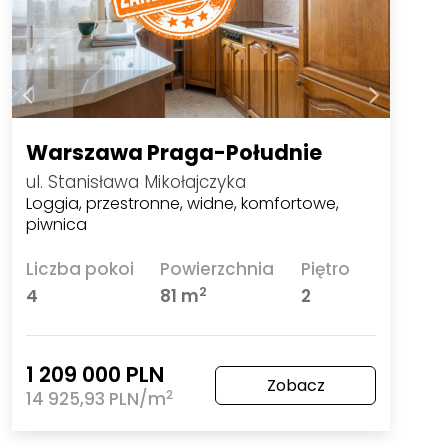
Warszawa Praga-Południe
ul. Stanisława Mikołajczyka
Loggia, przestronne, widne, komfortowe,
piwnica
Liczba pokoi
Powierzchnia
Piętro
2
4
81 m
2
1 209 000 PLN
Zobacz
2
14 925,93 PLN/m