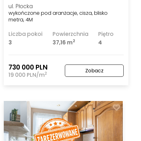
ul. Płocka
wykończone pod aranżacje, cisza, blisko
metra, 4M
Liczba pokoi
Powierzchnia
Piętro
2
3
37,16 m
4
730 000 PLN
Zobacz
2
19 000 PLN/m