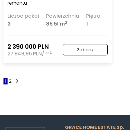
remontu
Liczba pokoi
Powierzchnia
Piętro
2
3
85,51 m
1
2 390 000 PLN
Zobacz
2
27 949,95 PLN/m
1
2
GRACE HOME ESTATE Sp.