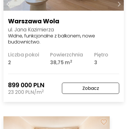
Warszawa Wola
ul. Jana Kazimierza
Widne, funkcjonalne z balkonem, nowe
budownictwo.
Liczba pokoi
Powierzchnia
Piętro
2
2
38,75 m
3
899 000 PLN
Zobacz
2
23 200 PLN/m