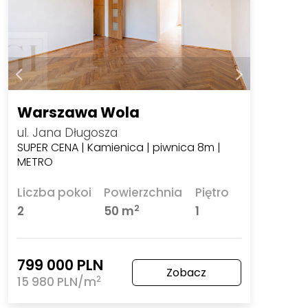
Warszawa Wola
ul. Jana Długosza
SUPER CENA | Kamienica | piwnica 8m |
METRO
Liczba pokoi
Powierzchnia
Piętro
2
2
50 m
1
799 000 PLN
Zobacz
2
15 980 PLN/m