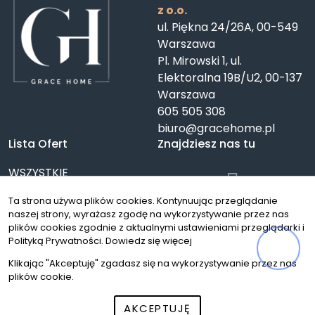
z o.o.
ul. Piękna 24/26A, 00-549
Warszawa
Pl. Mirowski 1, ul.
Elektoralna 19B/U2, 00-137
Warszawa
605 505 308
biuro@gracehome.pl
Lista Ofert
Znajdziesz nas tu
WSZYSTKIE
NIERUCHOMOŚCI
Ta strona używa plików cookies. Kontynuując przeglądanie
Mieszkania
naszej strony, wyrażasz zgodę na wykorzystywanie przez nas
Domy
plików cookies zgodnie z aktualnymi ustawieniami przeglądarki i
Działki
Polityką Prywatności.
Dowiedz się więcej
Lokale
Klikając "Akceptuję" zgadasz się na wykorzystywanie przez nas
Oferty specjalne
plików cookie.
© 2026 Wszystkie prawa zastrzeżone | Program dla biur
AKCEPTUJĘ