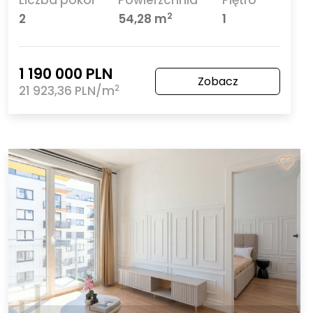
Liczba pokoi
Powierzchnia
Piętro
2
2
54,28 m
1
1 190 000 PLN
Zobacz
2
21 923,36 PLN/m