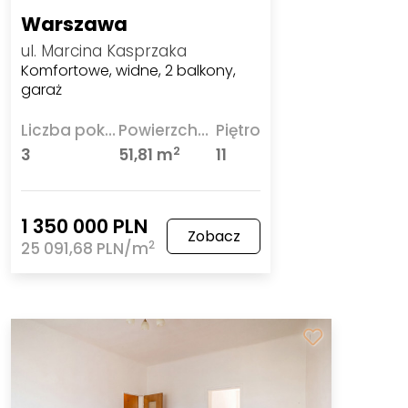
Warszawa
ul. Marcina Kasprzaka
Komfortowe, widne, 2 balkony,
garaż
Liczba pokoi
Powierzchnia
Piętro
2
3
51,81 m
11
1 350 000 PLN
Zobacz
2
25 091,68 PLN/m