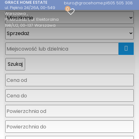
GRACE HOME ESTATE
biuro@gracehome.pl
605 505 308
ul. Piękna 24/26A, 00-549
0
Warszawa
Pl. Mirowski 1, ul. Elektoralna
19B/U2, 00-137 Warszawa
mapa