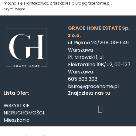
można się skontaktować przez adres biuro@gracehome.pl…
czytaj więcej
GRACE HOME ESTATE Sp.
z o.o.
ul. Piękna 24/26A, 00-549
Warszawa
Pl. Mirowski 1, ul.
Elektoralna 19B/U2, 00-137
Warszawa
605 505 308
biuro@gracehome.pl
Lista Ofert
Znajdziesz nas tu
WSZYSTKIE
NIERUCHOMOŚCI
Mieszkania
Domy
Działki