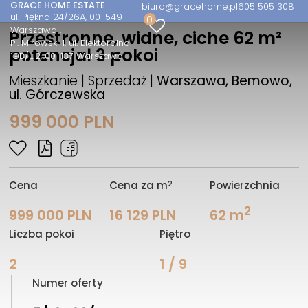
GRACE HOME ESTATE
biuro@gracehome.pl
605 505 308
ul. Piękna 24/26A, 00-549
0
Warszawa
Przestronne, widne, ciche 62 m²
Pl. Mirowski 1, ul. Elektoralna
potencjał 3 pokoi
19B/U2, 00-137 Warszawa
Mieszkanie | Sprzedaż |
Warszawa, Bemowo,
ul. Górczewska
999 000 PLN
2
Cena
Cena za m
Powierzchnia
2
999 000 PLN
16 129 PLN
62 m
Liczba pokoi
Piętro
2
1 / 9
Numer oferty